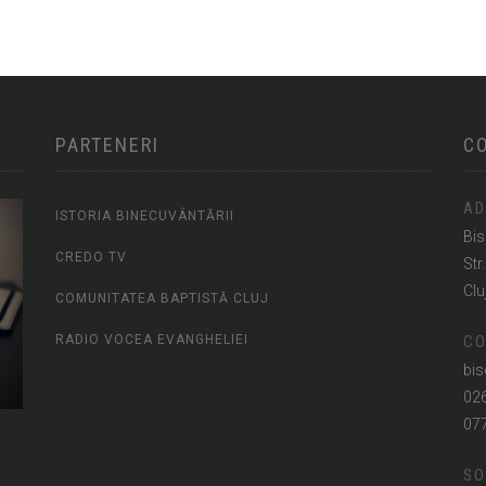
PARTENERI
C
AD
ISTORIA BINECUVÂNTĂRII
Bis
CREDO TV
Str
Clu
COMUNITATEA BAPTISTĂ CLUJ
RADIO VOCEA EVANGHELIEI
CO
bis
02
07
SO