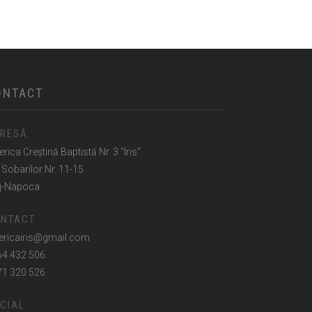
ONTACT
RESĂ
erica Creștină Baptistă Nr. 3 "Iris"
. Sobarilor Nr. 11-15
j-Napoca
NTACT
ericairis@gmail.com
64 432 506
71 320 526
CIAL