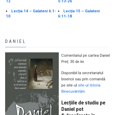
12
5:13-26
Lecția 14 – Galateni 6:1-
Lecția 15 – Galateni
10
6:11-18
DANIEL
Comentariul pe cartea Daniel
Preț: 30 de lei
Disponibil la secretariatul
bisericii sau prin comandă
pe site-ul
site-ul Istoria
Binecuvântării
Lecțiile de studiu pe
Daniel pot