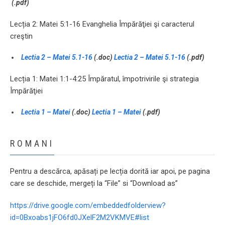
(.pdf)
Lecția 2: Matei 5:1-16 Evanghelia Împărăţiei şi caracterul
creştin
Lectia 2 – Matei 5.1-16
(.doc)
Lectia 2 – Matei 5.1-16
(.pdf)
Lecția 1: Matei 1:1-4:25 Împăratul, împotrivirile şi strategia
Împărăţiei
Lectia 1 – Matei
(.doc)
Lectia 1 – Matei
(.pdf)
ROMANI
Pentru a descărca, apăsați pe lecția dorită iar apoi, pe pagina
care se deschide, mergeți la “File” si “Download as”
https://drive.google.com/embeddedfolderview?
id=0Bxoabs1jFO6fd0JXelF2M2VKMVE#list