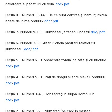
întoarcere al păcătuirii cu voia
.doc
/
.pdf
Lectia 8 – Numeri 11-14 – De ce sunt cârtirea şi nemulţumirea
legate de inima omului?
.doc
/
.pdf
Lectia 7- Numeri 9-10 – Dumnezeu, Stapanul nostru
.doc
/
.pdf
Lectia 6- Numeri 7-8 – Altarul: cheia pastrarii relatiei cu
Dumnezeu
.doc
/
.pdf
Lecţia 5 – Numeri 6 – Consacrare totală, pe față și cu bucurie
.doc
/
.pdf
Lecţia 4 – Numeri 5 – Curați de dragul și spre slava Domnului:
.doc
/
.pdf
Lecţia 3 – Numeri 3-4 – Consacraţi în slujba Domnului:
.doc
/
.pdf
Lecţia 2 – Numeri 1-2 – Număraţi “pe cap” în oastea