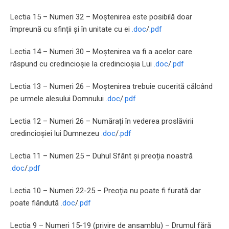
Lectia 15 – Numeri 32 – Moștenirea este posibilă doar
împreună cu sfinții și în unitate cu ei
.doc
/
.pdf
Lectia 14 – Numeri 30 – Moștenirea va fi a acelor care
răspund cu credincioșie la credincioșia Lui
.doc
/
.pdf
Lectia 13 – Numeri 26 – Moștenirea trebuie cucerită călcând
pe urmele alesului Domnului
.doc
/
.pdf
Lectia 12 – Numeri 26 – Numărați în vederea proslăvirii
credincioșiei lui Dumnezeu
.doc
/
.pdf
Lectia 11 – Numeri 25 – Duhul Sfânt și preoția noastră
.doc
/
.pdf
Lectia 10 – Numeri 22-25 – Preoția nu poate fi furată dar
poate fiândută
.doc
/
.pdf
Lectia 9 – Numeri 15-19 (privire de ansamblu) – Drumul fără