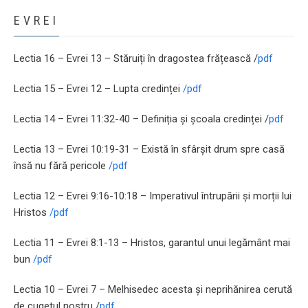
EVREI
Lectia 16 – Evrei 13 – Stăruiți în dragostea frățească /
pdf
Lectia 15 – Evrei 12 – Lupta credinței
/pdf
Lectia 14 – Evrei 11:32-40 – Definiția și școala credinței /
pdf
Lectia 13 – Evrei 10:19-31 – Există în sfârșit drum spre casă
însă nu fără pericole
/pdf
Lectia 12 – Evrei 9:16-10:18 – Imperativul întrupării și morții lui
Hristos
/pdf
Lectia 11 – Evrei 8:1-13 – Hristos, garantul unui legământ mai
bun
/pdf
Lectia 10 – Evrei 7 – Melhisedec acesta și neprihănirea cerută
de cugetul nostru /
pdf