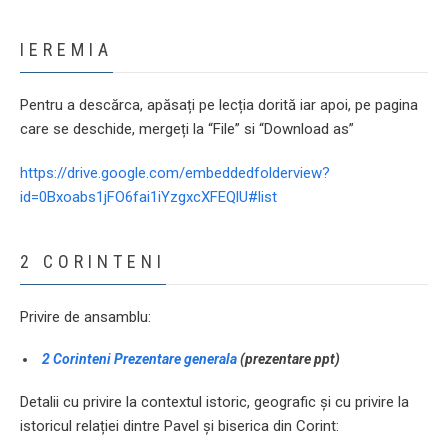
IEREMIA
Pentru a descărca, apăsați pe lecția dorită iar apoi, pe pagina
care se deschide, mergeți la “File” si “Download as”
https://drive.google.com/embeddedfolderview?
id=0Bxoabs1jFO6fai1iYzgxcXFEQlU#list
2 CORINTENI
Privire de ansamblu:
2 Corinteni Prezentare generala
(prezentare ppt)
Detalii cu privire la contextul istoric, geografic și cu privire la
istoricul relației dintre Pavel și biserica din Corint: