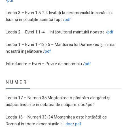
/
pdf
Lectia 3 – Evrei 1:5-2:4 Invitaţi la ceremonialul întronării lui
Isus şi implicaţiile acestui fapt /
pdf
Lectia 2 – Evrei 1:1-4 – Înfăptuitorul mântuirii noastre /
pdf
Lectia 1 – Evrei 1:-13:25 – Mântuirea lui Dumnezeu și inima
noastră înșelătoare /
pdf
Introducere – Evrei – Privire de ansamblu /
pdf
NUMERI
Lectia 17 – Numeri 35 Moștenirea o păstrăm alergând și
adăpostindu-ne în cetatea de scăpare .doc/.pdf
Lectia 16 – Numeri 33-34 Moștenirea este hotărâtă de
Domnul în toate dimensiunile ei
.doc
/
.pdf