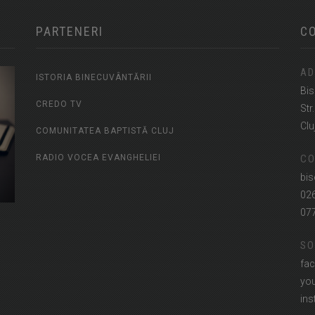
PARTENERI
C
AD
ISTORIA BINECUVÂNTĂRII
Bis
CREDO TV
Str
Clu
COMUNITATEA BAPTISTĂ CLUJ
RADIO VOCEA EVANGHELIEI
CO
bis
02
07
SO
fac
you
ins