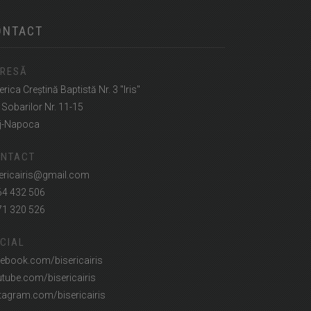
ONTACT
RESĂ
erica Creștină Baptistă Nr. 3 "Iris"
. Sobarilor Nr. 11-15
j-Napoca
NTACT
ericairis@gmail.com
64 432 506
71 320 526
CIAL
ebook.com/bisericairis
tube.com/bisericairis
tagram.com/bisericairis